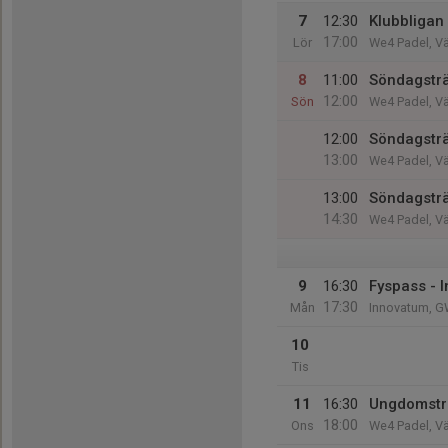
7
12:30
Klubbligan
17:00
Lör
We4 Padel, V
8
11:00
Söndagstr
12:00
Sön
We4 Padel, V
12:00
Söndagstr
13:00
We4 Padel, V
13:00
Söndagstr
14:30
We4 Padel, V
9
16:30
Fyspass - 
17:30
Mån
Innovatum, G
10
Tis
11
16:30
Ungdomsträ
18:00
Ons
We4 Padel, V