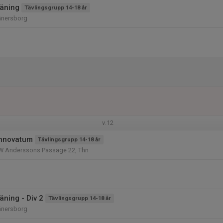
äning
Tävlingsgrupp 14-18 år
änersborg
v.12
Innovatum
Tävlingsgrupp 14-18 år
W Anderssons Passage 22, Thn
ning - Div 2
Tävlingsgrupp 14-18 år
änersborg