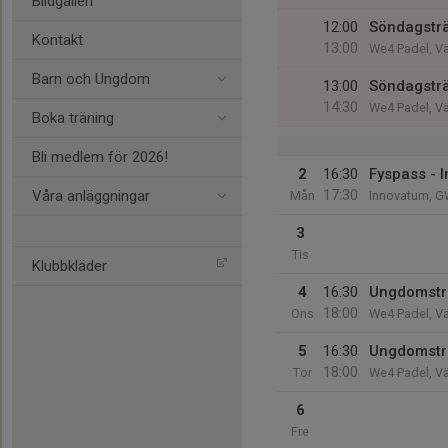
Bildgalleri
12:00
Söndagstr
Kontakt
13:00
We4 Padel, V
Barn och Ungdom
13:00
Söndagstr
14:30
We4 Padel, V
Boka träning
Bli medlem för 2026!
2
16:30
Fyspass - 
17:30
Våra anläggningar
Mån
Innovatum, G
3
Tis
Klubbkläder
4
16:30
Ungdomsträ
18:00
Ons
We4 Padel, V
5
16:30
Ungdomstr
18:00
Tor
We4 Padel, V
6
Fre