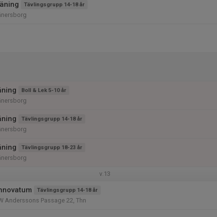
äning
Tävlingsgrupp 14-18 år
änersborg
äning
Boll & Lek 5-10 år
änersborg
äning
Tävlingsgrupp 14-18 år
änersborg
äning
Tävlingsgrupp 18-23 år
änersborg
v.13
Innovatum
Tävlingsgrupp 14-18 år
W Anderssons Passage 22, Thn