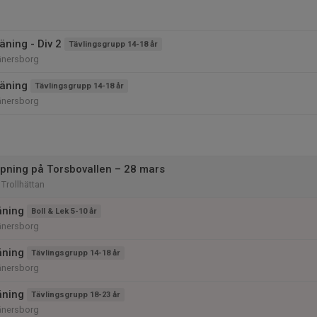
ning - Div 2
Tävlingsgrupp 14-18 år
änersborg
äning
Tävlingsgrupp 14-18 år
änersborg
ning på Torsbovallen – 28 mars
 Trollhättan
äning
Boll & Lek 5-10 år
änersborg
äning
Tävlingsgrupp 14-18 år
änersborg
äning
Tävlingsgrupp 18-23 år
änersborg