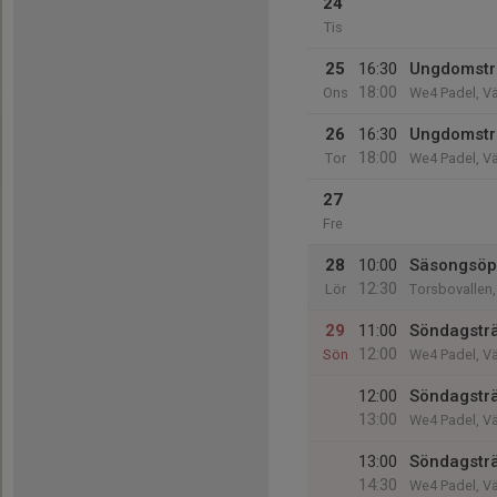
24
Tis
25
16:30
Ungdomsträ
18:00
Ons
We4 Padel, V
26
16:30
Ungdomstr
18:00
Tor
We4 Padel, V
27
Fre
28
10:00
Säsongsöpp
12:30
Lör
Torsbovallen,
29
11:00
Söndagstr
12:00
Sön
We4 Padel, V
12:00
Söndagstr
13:00
We4 Padel, V
13:00
Söndagstr
14:30
We4 Padel, V