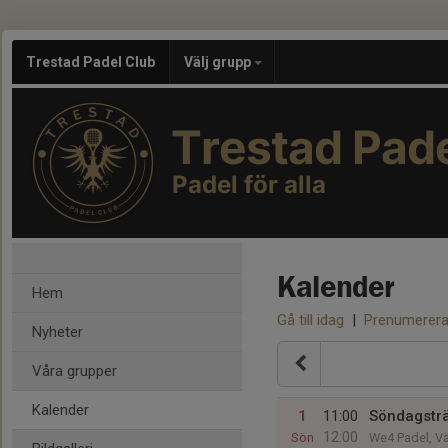
Trestad Padel Club
Välj grupp
Trestad Pade
Padel för alla
Kalender
Hem
Gå till idag
|
Prenumerer
Nyheter
Våra grupper
Kalender
1
11:00
Söndagstr
12:00
Sön
We4 Padel, V