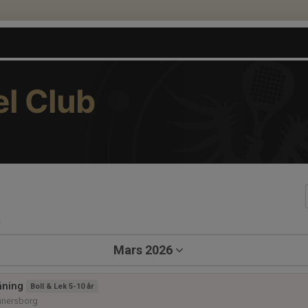
l Club
a
Mars 2026
äning
Boll & Lek 5-10 år
änersborg