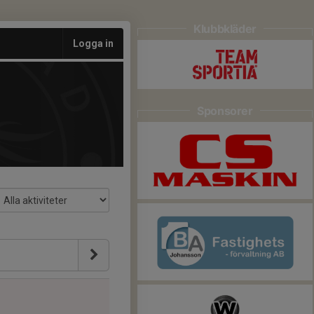
Klubbkläder
Logga in
Sponsorer