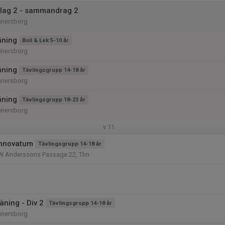
 lag 2 - sammandrag 2
änersborg
äning
Boll & Lek 5-10 år
änersborg
äning
Tävlingsgrupp 14-18 år
änersborg
äning
Tävlingsgrupp 18-23 år
änersborg
v.11
Innovatum
Tävlingsgrupp 14-18 år
W Anderssons Passage 22, Thn
ning - Div 2
Tävlingsgrupp 14-18 år
änersborg