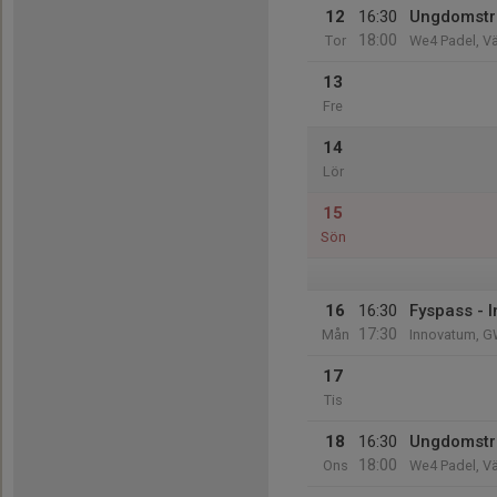
12
16:30
Ungdomstr
18:00
Tor
We4 Padel, V
13
Fre
14
Lör
15
Sön
16
16:30
Fyspass - 
17:30
Mån
Innovatum, G
17
Tis
18
16:30
Ungdomsträ
18:00
Ons
We4 Padel, V