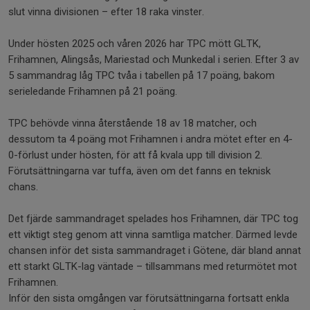
slut vinna divisionen – efter 18 raka vinster.
Under hösten 2025 och våren 2026 har TPC mött GLTK,
Frihamnen, Alingsås, Mariestad och Munkedal i serien. Efter 3 av
5 sammandrag låg TPC tvåa i tabellen på 17 poäng, bakom
serieledande Frihamnen på 21 poäng.
TPC behövde vinna återstående 18 av 18 matcher, och
dessutom ta 4 poäng mot Frihamnen i andra mötet efter en 4-
0-förlust under hösten, för att få kvala upp till division 2.
Förutsättningarna var tuffa, även om det fanns en teknisk
chans.
Det fjärde sammandraget spelades hos Frihamnen, där TPC tog
ett viktigt steg genom att vinna samtliga matcher. Därmed levde
chansen inför det sista sammandraget i Götene, där bland annat
ett starkt GLTK-lag väntade – tillsammans med returmötet mot
Frihamnen.
Inför den sista omgången var förutsättningarna fortsatt enkla