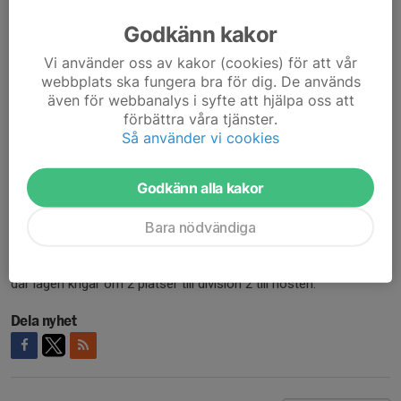
Kvalet spelas på hemmaplan på We4 Padel i Vänersborg.
Godkänn kakor
SPL KVAL
Vi använder oss av kakor (cookies) för att vår
Lördag 21 mars - We4 Padel, kl. 10-19
webbplats ska fungera bra för dig. De används
Kl. 10 - Trestad Padel Club vs. Munkedal Padel Club
även för webbanalys i syfte att hjälpa oss att
förbättra våra tjänster.
Kl. 13 - Munkedal Padel Club - Falkenbergs Padelförening
Så använder vi cookies
Kl. 16 - Falkenbergs Padelförening - Munkedal Padel Club
Lagmatcherna spelas i 3 matcher, där laget får 1 poäng per
Godkänn alla kakor
matchvinst och 1 extra lagpoäng om man vinner med 2-1 eller
3-0.
Bara nödvändiga
Kom och heja!! Det kommer att bli en otroligt spännande dag,
där lagen krigar om 2 platser till division 2 till hösten.
Dela nyhet