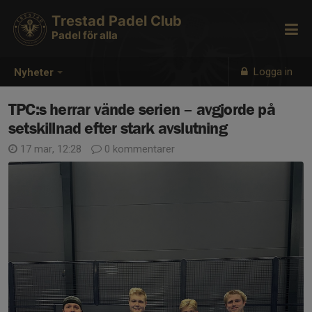
Trestad Padel Club
Padel för alla
Logga in
Nyheter
TPC:s herrar vände serien – avgjorde på
setskillnad efter stark avslutning
17 mar, 12:28
0 kommentarer