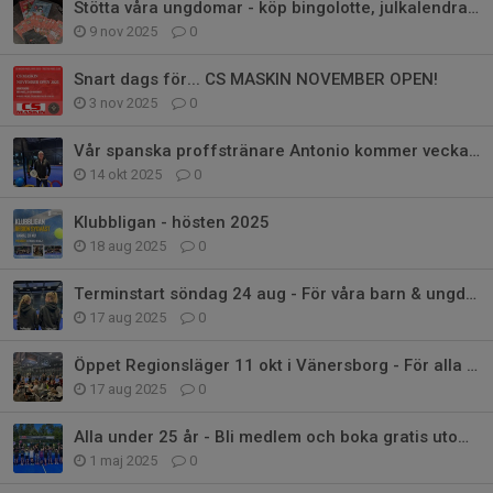
Stötta våra ungdomar - köp bingolotte, julkalendrar och idrottsrabatten
9 nov 2025
0
Snart dags för... CS MASKIN NOVEMBER OPEN!
3 nov 2025
0
Vår spanska proffstränare Antonio kommer vecka 44! - vilka vill träna??
14 okt 2025
0
Klubbligan - hösten 2025
18 aug 2025
0
Terminstart söndag 24 aug - För våra barn & ungdomsträningar
17 aug 2025
0
Öppet Regionsläger 11 okt i Vänersborg - För alla mellan 10-16 år
17 aug 2025
0
Alla under 25 år - Bli medlem och boka gratis utomhus hela sommaren!
1 maj 2025
0