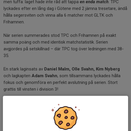
men tuffa: laget hade inte råd att tappa
en enda match
. TPC
lyckades efter en lång dag i Götene med 2 jämna tresetare, ändå
hålla segersviten och vinna alla 6 matcher mot GLTK och
Frihamnen.
När serien summerades stod TPC och Frihamnen på exakt
samma poäng och med identisk matchstatistik. Serien
avgjordes på setskillnad – där TPC tog över ledningen med 38-
35.
En stark laginsats av
Daniel Malm, Olle Svahn, Kim Nyberg
och lagkapten
Adam Svahn
, som tillsammans lyckades hålla
fokus och genomföra en perfekt avslutning på serien. Stort
grattis till vinsten i division 3!
----------------------------------------------------------------------
----------------------
Nu på lördag väntar äntligen kvalet, där Trestad Padel Club
möter Munkedal Padel Club och Falkenbergs Padelförening.