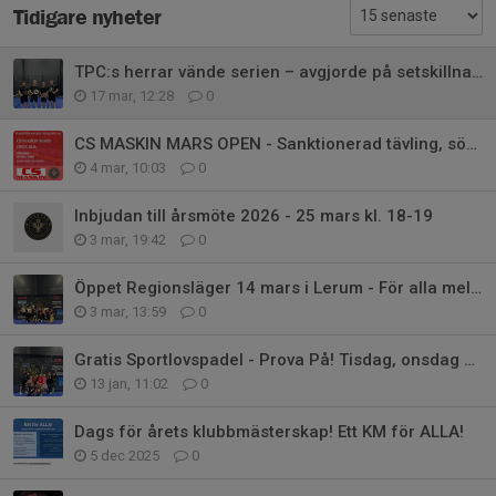
Tidigare nyheter
TPC:s herrar vände serien – avgjorde på setskillnad efter stark avslutning
17 mar, 12:28
0
CS MASKIN MARS OPEN - Sanktionerad tävling, sön 15 mars
4 mar, 10:03
0
Inbjudan till årsmöte 2026 - 25 mars kl. 18-19
3 mar, 19:42
0
Öppet Regionsläger 14 mars i Lerum - För alla mellan 10-14 år
3 mar, 13:59
0
Gratis Sportlovspadel - Prova På! Tisdag, onsdag och torsdag kl. 11-14
13 jan, 11:02
0
Dags för årets klubbmästerskap! Ett KM för ALLA!
5 dec 2025
0