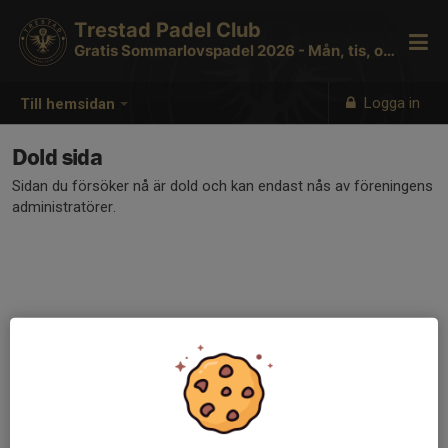
Trestad Padel Club
Gratis Sommarlovspadel 2026 - Mån, tis, ons
Logga in
Till hemsidan
Dold sida
Sidan du försöker nå är dold och kan endast nås av föreningens
administratörer.