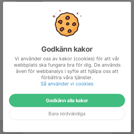
Godkänn kakor
4 av 5 sammandrag har spelats och vårt damlag i division 1
ligger just nu i ledning av tabellen med totalt 21 av 24 vunna
Vi använder oss av kakor (cookies) för att vår
matcher.
webbplats ska fungera bra för dig. De används
Sista sammandraget går av stapeln nästa söndag den 15
även för webbanalys i syfte att hjälpa oss att
februari, och spelas hos Padelborgen...
förbättra våra tjänster.
Läs mer
Så använder vi cookies
Godkänn alla kakor
Bara nödvändiga