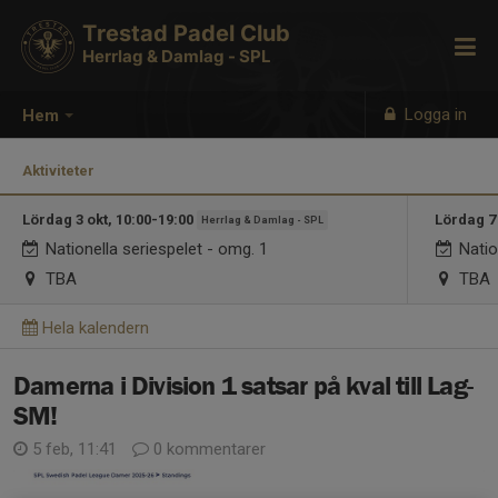
Trestad Padel Club
Herrlag & Damlag - SPL
Logga in
Hem
Aktiviteter
Lördag 3 okt, 10:00-19:00
Lördag 7
Herrlag & Damlag - SPL
Nationella seriespelet - omg. 1
Natio
TBA
TBA
Hela kalendern
Damerna i Division 1 satsar på kval till Lag-
SM!
5 feb, 11:41
0 kommentarer