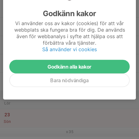
17
Godkänn kakor
Mån
Vi använder oss av kakor (cookies) för att vår
18
webbplats ska fungera bra för dig. De används
Tis
även för webbanalys i syfte att hjälpa oss att
19
förbättra våra tjänster.
Ons
Så använder vi cookies
20
Godkänn alla kakor
Tor
21
Bara nödvändiga
Fre
22
Lör
23
Sön
v.35