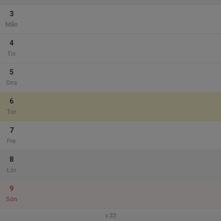
3
Mån
4
Tis
5
Ons
6
Tor
7
Fre
8
Lör
9
Sön
v.33