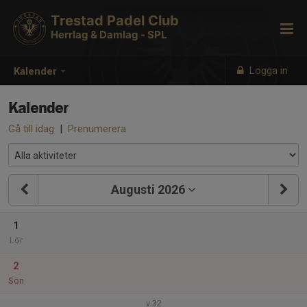
Trestad Padel Club
Herrlag & Damlag - SPL
Logga in
Kalender
Kalender
Gå till idag
|
Prenumerera
Augusti 2026
1
Lör
2
Sön
v.32