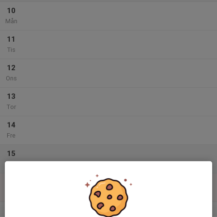
10
Mån
11
Tis
12
Ons
13
Tor
14
Fre
15
Lör
16
Sön
v.34